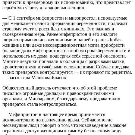
привести к чрезмерному их использованию, что представляет
серьёзную угрозу для здоровья женщин.
— С 1 сентября мифепристон и мизопростол, используемые
для медикаментозного прерывания беременности, подлежат
строгому учёту в российских клиниках. Это важная и
своевременная мера. Ранее мифепристон и его аналоги
широко применялись женщинами в нашей стране. Любая
женщина или даже несовершеннолетняя могла приобрести
большие дозы мифепристона на любом сроке беременности и
использовать их дома, подвергая себя серьёзной опасности.
Многие девушки попадали в больницы с разрывами матки,
кровотечениями и тяжёлыми осложнениями.Сейчас продажа
таких препаратов контролируется — их продают по рецептам,
— рассказала Машкова-Благих.
Общественный деятель отмечает, что об этой проблеме
писались огромные доклады и правоохранительными
органами, и Минздравом, благодаря чему продажа таких
препаратов стала контролироваться.
— Мефипристон в настоящее время принимается
исключительно по назначению врача. Сейчас многие
несведущие люди говорят о том, что нововведение в законе
ограничит доступ женщинам к самому безопасному виду