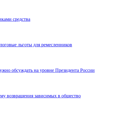
иками средства
алоговые льготы для ремесленников
ужно обсуждать на уровне Президента России
ему возвращения зависимых в общество